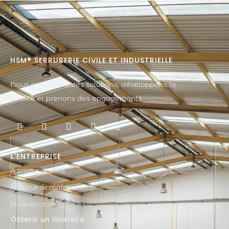
HSM® SERRURERIE CIVILE ET INDUSTRIELLE
Nous concevons des solutions, développons la
qualité et prenons des engagements.
L'ENTREPRISE
A propos de nous
Politique de confidentialité
Nous recrutons
Obtenir un itinéraire