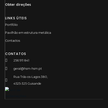
Obter direções
LINKS ÚTEIS
Portfólio
Pavilhão em estrutura metálica
Contactos
CONTATOS
256 911 841
geral@hsm-hsm.pt
Rua Trás-os-Lagos 380,
4525-325 Guisande