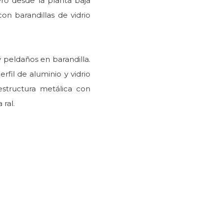
ro desde la planta baja
con barandillas de vidrio
y peldaños en barandilla.
fil de aluminio y vidrio
estructura metálica con
ral.