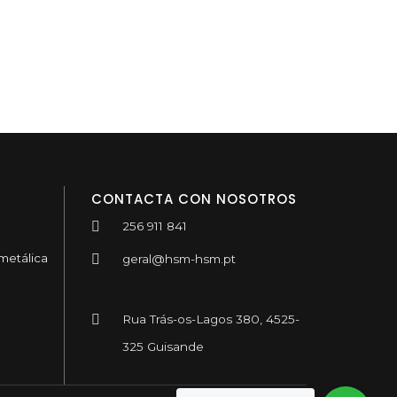
CONTACTA CON NOSOTROS
256 911 841
metálica
geral@hsm-hsm.pt
Rua Trás-os-Lagos 380, 4525-
325 Guisande