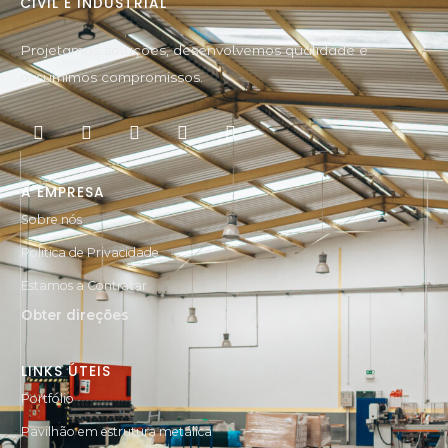
CIVIL E INDUSTRIAL
Projetamos soluções, desenvolvemos qualidade e
assumimos compromissos.
A EMPRESA
Sobre nós
Politica de Privacidade
Estamos a Contratar
Obter direções
LINKS ÚTEIS
Portfólio
Pavilhão em estrutura metálica