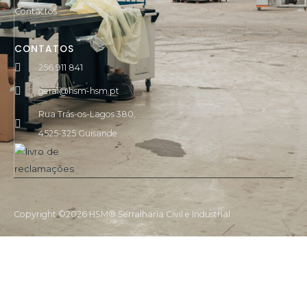
Contactos
CONTATOS
256 911 841
geral@hsm-hsm.pt
Rua Trás-os-Lagos 380,
4525-325 Guisande
Copyright ©2026 HSM® Serralharia Civil e Industrial