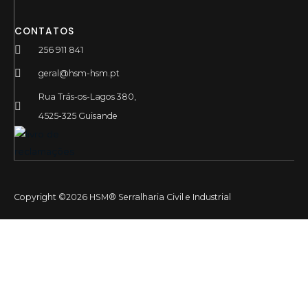
CONTATOS
256 911 841
geral@hsm-hsm.pt
Rua Trás-os-Lagos 380,
4525-325 Guisande
Copyright ©2026 HSM® Serralharia Civil e Industrial