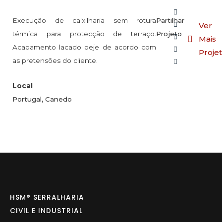
Execução de caixilharia sem rotura
Partilhar
Ver
térmica para protecção de terraço.
Projeto
Mais
Acabamento lacado beje de acordo com
Proje
as pretensões do cliente.
Local
Portugal, Canedo
HSM® SERRALHARIA
CIVIL E INDUSTRIAL