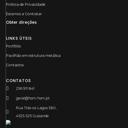
Politica de Privacidade
Estamos a Contratar
Obter direções
LINKS ÚTEIS
Portfólio
Pavilhão em estrutura metálica
Contactos
CONTATOS
256 911 841
geral@hsm-hsm.pt
Rua Trás-os-Lagos 380,
4525-325 Guisande