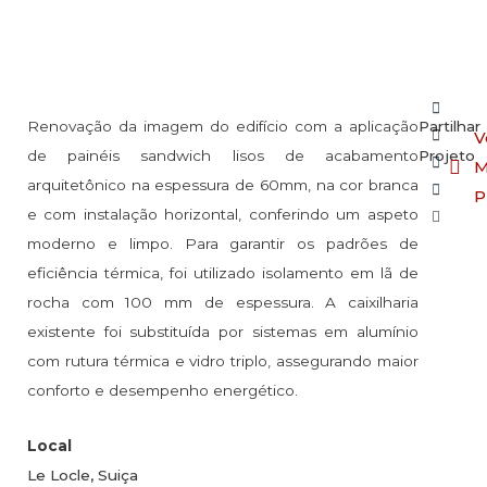
Renovação da imagem do edifício com a aplicação
Partilhar
V
de painéis sandwich lisos de acabamento
Projeto
M
arquitetônico na espessura de 60mm, na cor branca
P
e com instalação horizontal, conferindo um aspeto
moderno e limpo. Para garantir os padrões de
eficiência térmica, foi utilizado isolamento em lã de
rocha com 100 mm de espessura. A caixilharia
existente foi substituída por sistemas em alumínio
com rutura térmica e vidro triplo, assegurando maior
conforto e desempenho energético.
Local
Le Locle, Suiça